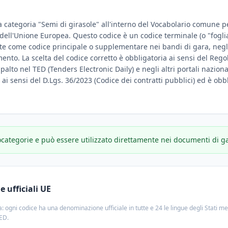
a categoria "Semi di girasole" all'interno del Vocabolario comune per
e dell'Unione Europea. Questo codice è un codice terminale (o "fogli
te come codice principale o supplementare nei bandi di gara, negli
amento. La scelta del codice corretto è obbligatoria ai sensi del Reg
ppalto nel TED (Tenders Electronic Daily) e negli altri portali nazion
e ai sensi del D.Lgs. 36/2023 (Codice dei contratti pubblici) ed è obbl
ocategorie e può essere utilizzato direttamente nei documenti di g
 ufficiali UE
: ogni codice ha una denominazione ufficiale in tutte e 24 le lingue degli Stati m
TED.