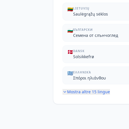
🇱🇹
LIETUVIŲ
Saulėgrąžų sėklos
🇧🇬
БЪЛГАРСКИ
Семена от слънчоглед
🇩🇰
DANSK
Solsikkefrø
🇬🇷
ΕΛΛΗΝΙΚΆ
Σπόροι ηλιάνθου
Mostra altre
15
lingue