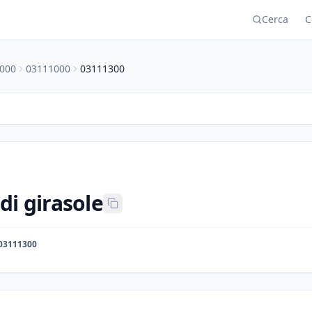
Cerca
C
000
03111000
03111300
di girasole
03111300