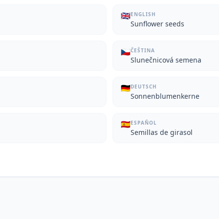
🇬🇧
ENGLISH
Sunflower seeds
🇨🇿
ČEŠTINA
Slunečnicová semena
🇩🇪
DEUTSCH
Sonnenblumenkerne
🇪🇸
ESPAÑOL
Semillas de girasol