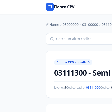
Elenco CPV
Home
03000000
03100000
03110
Codice CPV ·
Livello 5
03111300
-
Semi 
Livello:
5
Codice padre:
03111000
Codice: