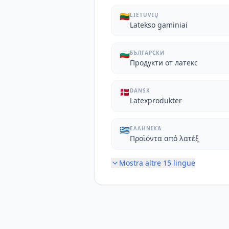
🇱🇹
LIETUVIŲ
Latekso gaminiai
🇧🇬
БЪЛГАРСКИ
Продукти от латекс
🇩🇰
DANSK
Latexprodukter
🇬🇷
ΕΛΛΗΝΙΚΆ
Προϊόντα από λατέξ
Mostra altre
15
lingue