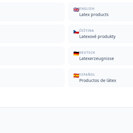
🇬🇧
ENGLISH
Latex products
🇨🇿
ČEŠTINA
Latexové produkty
🇩🇪
DEUTSCH
Latexerzeugnisse
🇪🇸
ESPAÑOL
Productos de látex