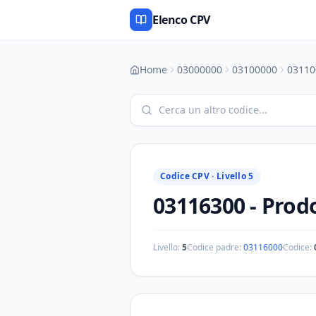
Elenco CPV
Home
03000000
03100000
03110
Codice CPV ·
Livello 5
03116300
-
Prodo
Livello:
5
Codice padre:
03116000
Codice: