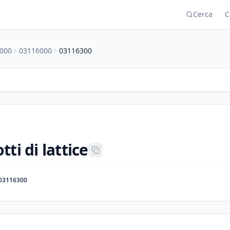
Cerca
C
000
03116000
03116300
tti di lattice
03116300