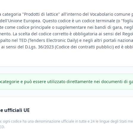
 categoria "Prodotti di lattice" all'interno del Vocabolario comune pe
e dell'Unione Europea. Questo codice è un codice terminale (o "fogli
te come codice principale o supplementare nei bandi di gara, negli
amento. La scelta del codice corretto è obbligatoria ai sensi del Reg
ppalto nel TED (Tenders Electronic Daily) e negli altri portali nazion
e ai sensi del D.Lgs. 36/2023 (Codice dei contratti pubblici) ed è obbl
ocategorie e può essere utilizzato direttamente nei documenti di g
 ufficiali UE
: ogni codice ha una denominazione ufficiale in tutte e 24 le lingue degli Stati m
TED.