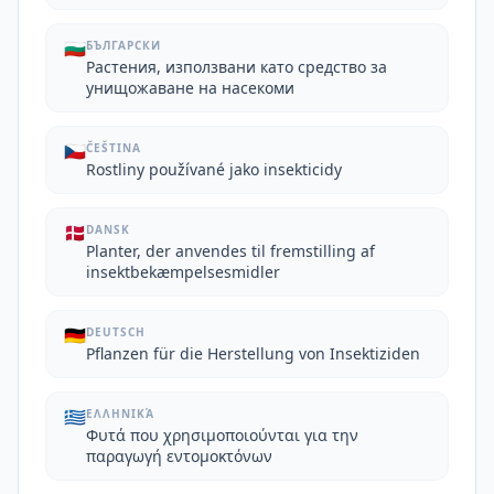
🇧🇬
БЪЛГАРСКИ
Растения, използвани като средство за
унищожаване на насекоми
🇨🇿
ČEŠTINA
Rostliny používané jako insekticidy
🇩🇰
DANSK
Planter, der anvendes til fremstilling af
insektbekæmpelsesmidler
🇩🇪
DEUTSCH
Pflanzen für die Herstellung von Insektiziden
🇬🇷
ΕΛΛΗΝΙΚΆ
Φυτά που χρησιμοποιούνται για την
παραγωγή εντομοκτόνων