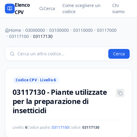
Elenco
Come scegliere un
Chi
Cerca
codice
siamo
CPV
Home
03000000
03100000
03110000
03117000
03117100
03117130
Cerca
Codice CPV ·
Livello 6
03117130
-
Piante utilizzate
per la preparazione di
insetticidi
Livello:
6
Codice padre:
03117100
Codice:
03117130