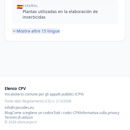
🇪🇸
ESPAÑOL
Plantas utilizadas en la elaboración de
insecticidas
Mostra altre
15
lingue
Elenco CPV
Vocabolario comune per gli appalti pubblici (CPV)
Fonte dati: Regolamento (CE) n. 213/2008
info@cpvcodes.eu
Blog
Come scegliere un codice
Tutti i codici CPV
Informativa sulla privacy
Termini di utilizzo
©
2026
elencocpv.it