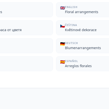
🇬🇧
ENGLISH
ės
Floral arrangements
🇨🇿
ČEŠTINA
раса от цветя
Květinové dekorace
🇩🇪
DEUTSCH
Blumenarrangements
🇪🇸
ESPAÑOL
Arreglos florales