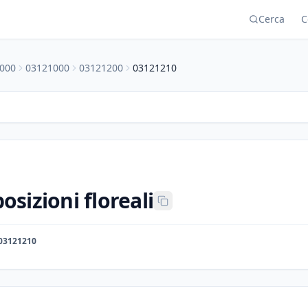
Cerca
C
000
03121000
03121200
03121210
sizioni floreali
03121210