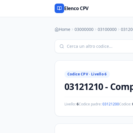
Elenco CPV
Home
03000000
03100000
03120
Codice CPV ·
Livello 6
03121210
-
Compo
Livello:
6
Codice padre:
03121200
Codice: