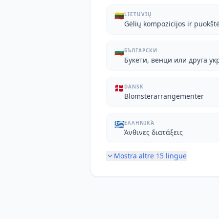
🇱🇹
LIETUVIŲ
Gėlių kompozicijos ir puokšt
🇧🇬
БЪЛГАРСКИ
Букети, венци или друга ук
🇩🇰
DANSK
Blomsterarrangementer
🇬🇷
ΕΛΛΗΝΙΚΆ
Άνθινες διατάξεις
Mostra altre
15
lingue