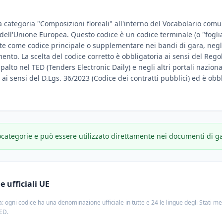
a categoria "Composizioni floreali" all'interno del Vocabolario comun
e dell'Unione Europea. Questo codice è un codice terminale (o "fogli
te come codice principale o supplementare nei bandi di gara, negli
amento. La scelta del codice corretto è obbligatoria ai sensi del Reg
ppalto nel TED (Tenders Electronic Daily) e negli altri portali nazion
e ai sensi del D.Lgs. 36/2023 (Codice dei contratti pubblici) ed è obbl
ocategorie e può essere utilizzato direttamente nei documenti di g
 ufficiali UE
: ogni codice ha una denominazione ufficiale in tutte e 24 le lingue degli Stati m
TED.