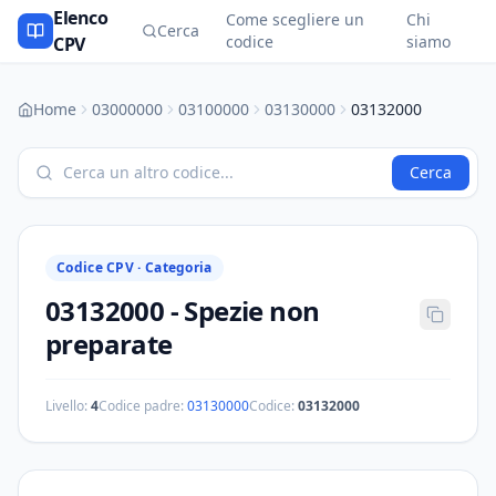
Elenco
Come scegliere un
Chi
Cerca
codice
siamo
CPV
Home
03000000
03100000
03130000
03132000
Cerca
Codice CPV ·
Categoria
03132000
-
Spezie non
preparate
Livello:
4
Codice padre:
03130000
Codice:
03132000