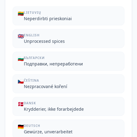
🇱🇹
LIETUVIŲ
Neperdirbti prieskoniai
🇬🇧
ENGLISH
Unprocessed spices
🇧🇬
БЪЛГАРСКИ
Подправки, непреработени
🇨🇿
ČEŠTINA
Nezpracované koření
🇩🇰
DANSK
Krydderier, ikke forarbejdede
🇩🇪
DEUTSCH
Gewürze, unverarbeitet