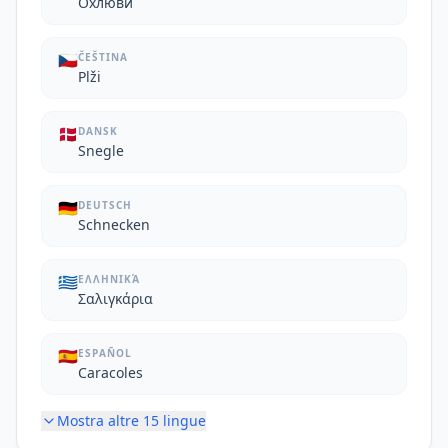
Охлюви
🇨🇿
ČEŠTINA
Plži
🇩🇰
DANSK
Snegle
🇩🇪
DEUTSCH
Schnecken
🇬🇷
ΕΛΛΗΝΙΚΆ
Σαλιγκάρια
🇪🇸
ESPAÑOL
Caracoles
Mostra altre
15
lingue