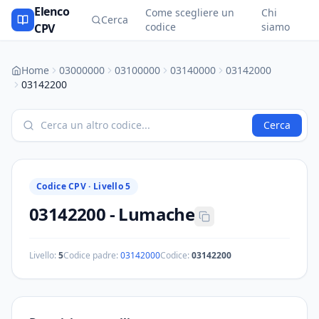
Elenco
Come scegliere un
Chi
Cerca
codice
siamo
CPV
Home
03000000
03100000
03140000
03142000
03142200
Cerca
Codice CPV ·
Livello 5
03142200
-
Lumache
Livello:
5
Codice padre:
03142000
Codice:
03142200