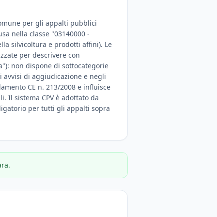
comune per gli appalti pubblici
lusa nella classe "03140000 -
la silvicoltura e prodotti affini). Le
izzate per descrivere con
a"): non dispone di sottocategorie
 avvisi di aggiudicazione e negli
olamento CE n. 213/2008 e influisce
ali. Il sistema CPV è adottato da
igatorio per tutti gli appalti sopra
ara.