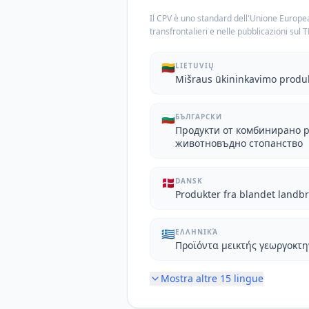
Il CPV è uno standard dell'Unione Europea
transfrontalieri e nelle pubblicazioni sul 
🇱🇹
LIETUVIŲ
Mišraus ūkininkavimo produ
🇧🇬
БЪЛГАРСКИ
Продукти от комбинирано 
животновъдно стопанство
🇩🇰
DANSK
Produkter fra blandet landbr
🇬🇷
ΕΛΛΗΝΙΚΆ
Προϊόντα μεικτής γεωργοκτ
Mostra altre
15
lingue