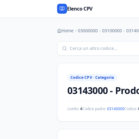
Elenco CPV
Home
03000000
03100000
03140
Codice CPV ·
Categoria
03143000
-
Prodo
Livello:
4
Codice padre:
03140000
Codice: