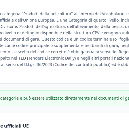
a categoria "Prodotti della policoltura" all'interno del Vocabolario 
 ufficiale dell'Unione Europea. È una Categoria di quarto livello, inc
Divisione: Prodotti dell'agricoltura, dell'allevamento, della pesca, del
 livello di dettaglio disponibile nella struttura CPV e vengono util
nei documenti di gara. Questo codice è un codice terminale (o "fogli
te come codice principale o supplementare nei bandi di gara, negli
amento. La scelta del codice corretto è obbligatoria ai sensi del Reg
ppalto nel TED (Tenders Electronic Daily) e negli altri portali nazion
e ai sensi del D.Lgs. 36/2023 (Codice dei contratti pubblici) ed è obbl
ocategorie e può essere utilizzato direttamente nei documenti di g
 ufficiali UE