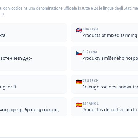
: ogni codice ha una denominazione ufficiale in tutte e 24 le lingue degli Stati m
TED.
🇬🇧
ENGLISH
ktai
Products of mixed farming
🇨🇿
ČEŠTINA
растениевъдно-
Produkty smíšeného hospo
🇩🇪
DEUTSCH
ugsdrift
Erzeugnisse des landwirts
🇪🇸
ESPAÑOL
ηνοτροφικής δραστηριότητας
Productos de cultivo mixto