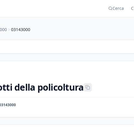
Cerca
C
000
03143000
tti della policoltura
03143000