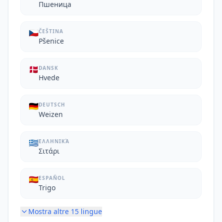
Пшеница
🇨🇿
ČEŠTINA
Pšenice
🇩🇰
DANSK
Hvede
🇩🇪
DEUTSCH
Weizen
🇬🇷
ΕΛΛΗΝΙΚΆ
Σιτάρι
🇪🇸
ESPAÑOL
Trigo
Mostra altre
15
lingue