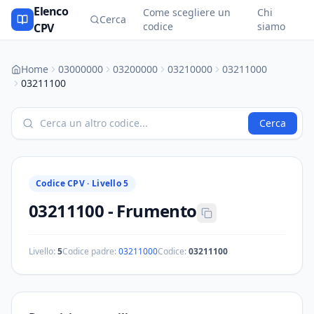
Elenco
Come scegliere un
Chi
Cerca
codice
siamo
CPV
Home
03000000
03200000
03210000
03211000
03211100
Cerca
Codice CPV ·
Livello 5
03211100
-
Frumento
Livello:
5
Codice padre:
03211000
Codice:
03211100