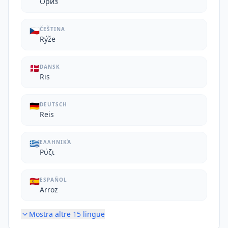
Ориз
🇨🇿
ČEŠTINA
Rýže
🇩🇰
DANSK
Ris
🇩🇪
DEUTSCH
Reis
🇬🇷
ΕΛΛΗΝΙΚΆ
Ρύζι
🇪🇸
ESPAÑOL
Arroz
Mostra altre
15
lingue