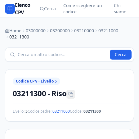
Elenco
Come scegliere un
Chi
Cerca
codice
siamo
CPV
Home
03000000
03200000
03210000
03211000
03211300
Cerca
Codice CPV ·
Livello 5
03211300
-
Riso
Livello:
5
Codice padre:
03211000
Codice:
03211300