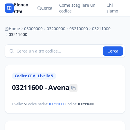
Elenco
Come scegliere un
Chi
Cerca
codice
siamo
CPV
Home
03000000
03200000
03210000
03211000
03211600
Cerca
Codice CPV ·
Livello 5
03211600
-
Avena
Livello:
5
Codice padre:
03211000
Codice:
03211600