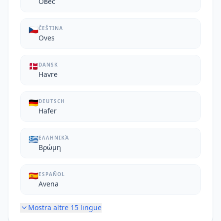
Овес
🇨🇿
ČEŠTINA
Oves
🇩🇰
DANSK
Havre
🇩🇪
DEUTSCH
Hafer
🇬🇷
ΕΛΛΗΝΙΚΆ
Βρώμη
🇪🇸
ESPAÑOL
Avena
Mostra altre
15
lingue