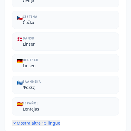
Леща
🇨🇿
ČEŠTINA
Čočka
🇩🇰
DANSK
Linser
🇩🇪
DEUTSCH
Linsen
🇬🇷
ΕΛΛΗΝΙΚΆ
Φακές
🇪🇸
ESPAÑOL
Lentejas
Mostra altre
15
lingue