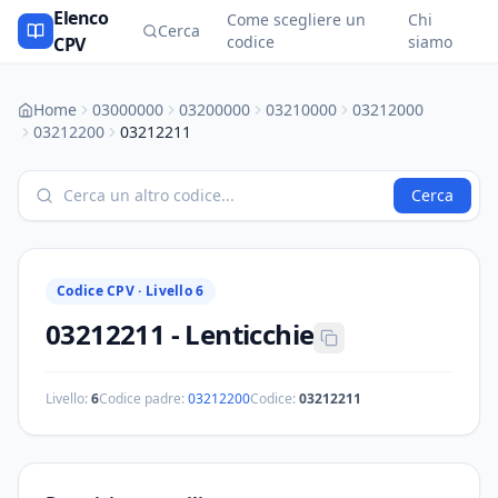
Elenco
Come scegliere un
Chi
Cerca
codice
siamo
CPV
Home
03000000
03200000
03210000
03212000
03212200
03212211
Cerca
Codice CPV ·
Livello 6
03212211
-
Lenticchie
Livello:
6
Codice padre:
03212200
Codice:
03212211