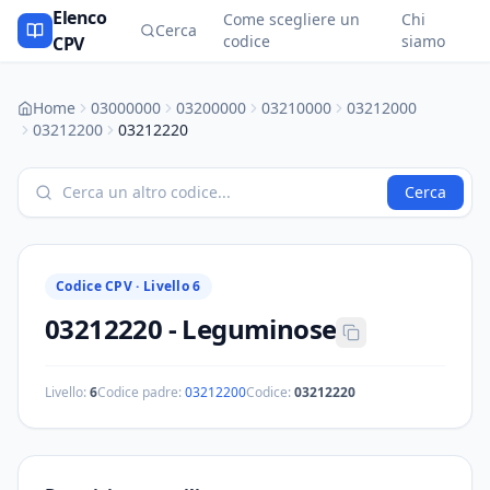
Elenco
Come scegliere un
Chi
Cerca
codice
siamo
CPV
Home
03000000
03200000
03210000
03212000
03212200
03212220
Cerca
Codice CPV ·
Livello 6
03212220
-
Leguminose
Livello:
6
Codice padre:
03212200
Codice:
03212220