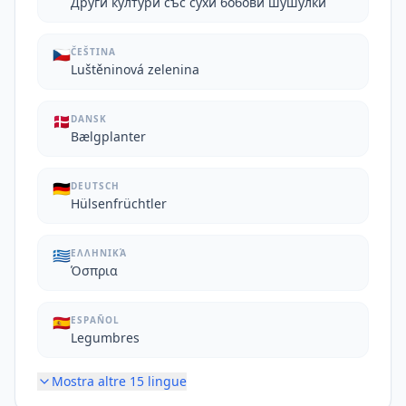
Други култури със сухи бобови шушулки
🇨🇿
ČEŠTINA
Luštěninová zelenina
🇩🇰
DANSK
Bælgplanter
🇩🇪
DEUTSCH
Hülsenfrüchtler
🇬🇷
ΕΛΛΗΝΙΚΆ
Όσπρια
🇪🇸
ESPAÑOL
Legumbres
Mostra altre
15
lingue