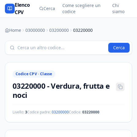
Elenco
Come scegliere un
Chi
Cerca
codice
siamo
CPV
Home
03000000
03200000
03220000
Cerca
Codice CPV ·
Classe
03220000
-
Verdura, frutta e
noci
Livello:
3
Codice padre:
03200000
Codice:
03220000