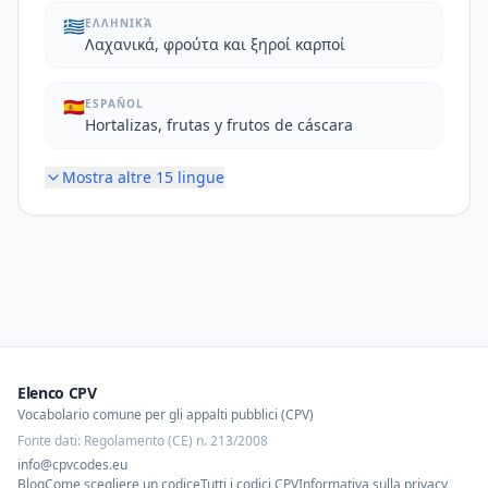
🇬🇷
ΕΛΛΗΝΙΚΆ
Λαχανικά, φρούτα και ξηροί καρποί
🇪🇸
ESPAÑOL
Hortalizas, frutas y frutos de cáscara
Mostra altre
15
lingue
Elenco CPV
Vocabolario comune per gli appalti pubblici (CPV)
Fonte dati: Regolamento (CE) n. 213/2008
info@cpvcodes.eu
Blog
Come scegliere un codice
Tutti i codici CPV
Informativa sulla privacy