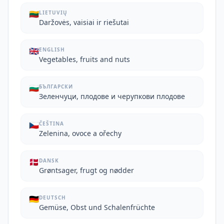
🇱🇹
LIETUVIŲ
Daržovės, vaisiai ir riešutai
🇬🇧
ENGLISH
Vegetables, fruits and nuts
🇧🇬
БЪЛГАРСКИ
Зеленчуци, плодове и черупкови плодове
🇨🇿
ČEŠTINA
Zelenina, ovoce a ořechy
🇩🇰
DANSK
Grøntsager, frugt og nødder
🇩🇪
DEUTSCH
Gemüse, Obst und Schalenfrüchte