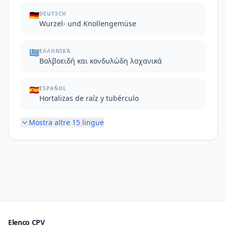
🇩🇪
DEUTSCH
Wurzel- und Knollengemüse
🇬🇷
ΕΛΛΗΝΙΚΆ
Βολβοειδή και κονδυλώδη λαχανικά
🇪🇸
ESPAÑOL
Hortalizas de raíz y tubérculo
Mostra altre
15
lingue
Elenco CPV