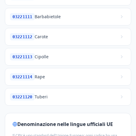
Barbabietole
03221111
Carote
03221112
Cipolle
03221113
Rape
03221114
Tuberi
03221120
Denominazione nelle lingue ufficiali UE
Il CPV è uno standard dell'Unione Europea: ogni codice ha una