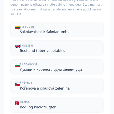
denominazione ufficiale in tutte e 24 le lingue degli Stati membri,
usata nei documenti di gara transfrontalieri e nelle pubblicazioni
sul TED.
🇱🇹
LIETUVIŲ
Šakniavaisiai ir šakniagumbiai
🇬🇧
ENGLISH
Root and tuber vegetables
🇧🇬
БЪЛГАРСКИ
Лукови и кореноплодни зеленчуци
🇨🇿
ČEŠTINA
Kořenová a cibulová zelenina
🇩🇰
DANSK
Rod- og knoldfrugter