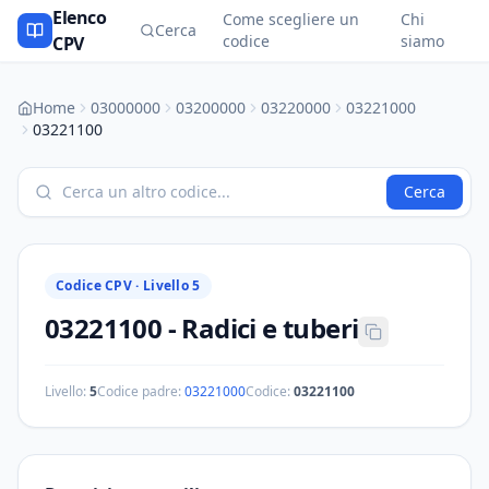
Elenco
Come scegliere un
Chi
Cerca
codice
siamo
CPV
Home
03000000
03200000
03220000
03221000
03221100
Cerca
Codice CPV ·
Livello 5
03221100
-
Radici e tuberi
Livello:
5
Codice padre:
03221000
Codice:
03221100