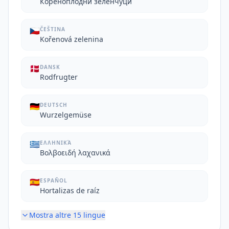
Кореноплодни зеленчуци
🇨🇿
ČEŠTINA
Kořenová zelenina
🇩🇰
DANSK
Rodfrugter
🇩🇪
DEUTSCH
Wurzelgemüse
🇬🇷
ΕΛΛΗΝΙΚΆ
Βολβοειδή λαχανικά
🇪🇸
ESPAÑOL
Hortalizas de raíz
Mostra altre
15
lingue