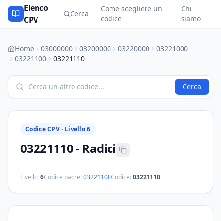
Elenco
Come scegliere un
Chi
Cerca
codice
siamo
CPV
Home
03000000
03200000
03220000
03221000
03221100
03221110
Cerca
Codice CPV ·
Livello 6
03221110
-
Radici
Livello:
6
Codice padre:
03221100
Codice:
03221110