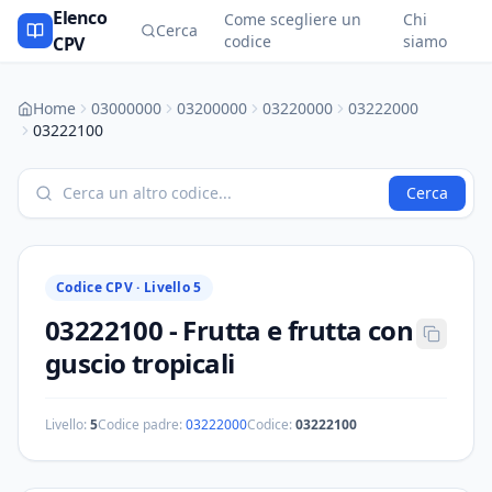
Elenco
Come scegliere un
Chi
Cerca
codice
siamo
CPV
Home
03000000
03200000
03220000
03222000
03222100
Cerca
Codice CPV ·
Livello 5
03222100
-
Frutta e frutta con
guscio tropicali
Livello:
5
Codice padre:
03222000
Codice:
03222100