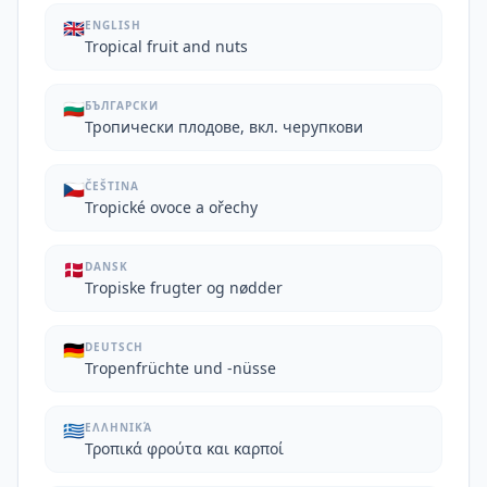
🇬🇧
ENGLISH
Tropical fruit and nuts
🇧🇬
БЪЛГАРСКИ
Тропически плодове, вкл. черупкови
🇨🇿
ČEŠTINA
Tropické ovoce a ořechy
🇩🇰
DANSK
Tropiske frugter og nødder
🇩🇪
DEUTSCH
Tropenfrüchte und -nüsse
🇬🇷
ΕΛΛΗΝΙΚΆ
Τροπικά φρούτα και καρποί