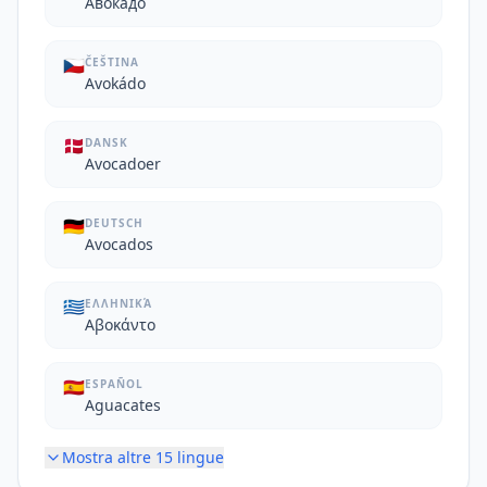
Авокадо
🇨🇿
ČEŠTINA
Avokádo
🇩🇰
DANSK
Avocadoer
🇩🇪
DEUTSCH
Avocados
🇬🇷
ΕΛΛΗΝΙΚΆ
Αβοκάντο
🇪🇸
ESPAÑOL
Aguacates
Mostra altre
15
lingue