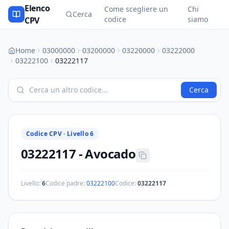
Elenco
Come scegliere un
Chi
Cerca
codice
siamo
CPV
Home
03000000
03200000
03220000
03222000
03222100
03222117
Cerca
Codice CPV ·
Livello 6
03222117
-
Avocado
Livello:
6
Codice padre:
03222100
Codice:
03222117