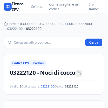
Elenco
Come scegliere un
Chi
Cerca
codice
siamo
CPV
Home
03000000
03200000
03220000
03222000
03222100
03222120
Cerca
Codice CPV ·
Livello 6
03222120
-
Noci di cocco
Livello:
6
Codice padre:
03222100
Codice:
03222120