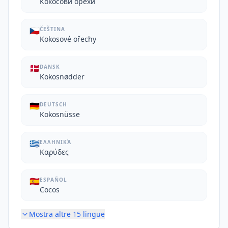
Кокосови орехи
🇨🇿
ČEŠTINA
Kokosové ořechy
🇩🇰
DANSK
Kokosnødder
🇩🇪
DEUTSCH
Kokosnüsse
🇬🇷
ΕΛΛΗΝΙΚΆ
Καρύδες
🇪🇸
ESPAÑOL
Cocos
Mostra altre
15
lingue