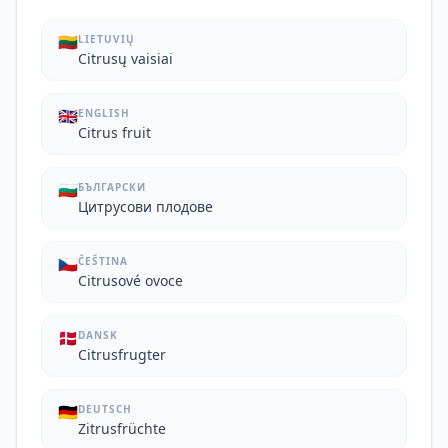
🇱🇹
LIETUVIŲ
Citrusų vaisiai
🇬🇧
ENGLISH
Citrus fruit
🇧🇬
БЪЛГАРСКИ
Цитрусови плодове
🇨🇿
ČEŠTINA
Citrusové ovoce
🇩🇰
DANSK
Citrusfrugter
🇩🇪
DEUTSCH
Zitrusfrüchte