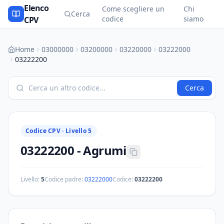
Elenco
Come scegliere un
Chi
Cerca
codice
siamo
CPV
Home
03000000
03200000
03220000
03222000
03222200
Cerca
Codice CPV ·
Livello 5
03222200
-
Agrumi
Livello:
5
Codice padre:
03222000
Codice:
03222200