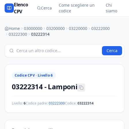
Elenco
Come scegliere un
Chi
Cerca
codice
siamo
CPV
Home
03000000
03200000
03220000
03222000
03222300
03222314
Cerca
Codice CPV ·
Livello 6
03222314
-
Lamponi
Livello:
6
Codice padre:
03222300
Codice:
03222314