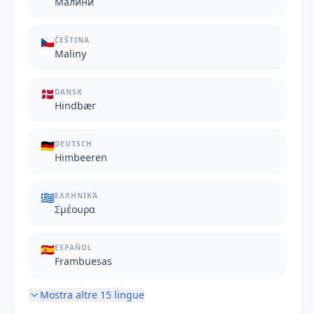
Малини
🇨🇿
ČEŠTINA
Maliny
🇩🇰
DANSK
Hindbær
🇩🇪
DEUTSCH
Himbeeren
🇬🇷
ΕΛΛΗΝΙΚΆ
Σμέουρα
🇪🇸
ESPAÑOL
Frambuesas
Mostra altre
15
lingue