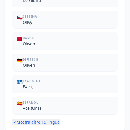
Маслини
🇨🇿
ČEŠTINA
Olivy
🇩🇰
DANSK
Oliven
🇩🇪
DEUTSCH
Oliven
🇬🇷
ΕΛΛΗΝΙΚΆ
Ελιές
🇪🇸
ESPAÑOL
Aceitunas
Mostra altre
15
lingue