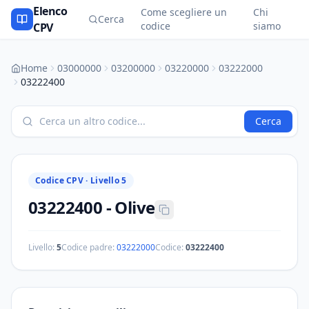
Elenco
Come scegliere un
Chi
Cerca
codice
siamo
CPV
Home
03000000
03200000
03220000
03222000
03222400
Cerca
Codice CPV ·
Livello 5
03222400
-
Olive
Livello:
5
Codice padre:
03222000
Codice:
03222400