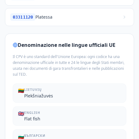
Platessa
03311120
Denominazione nelle lingue ufficiali UE
Il CPV è uno standard dell'Unione Europea: ogni codice ha una
denominazione ufficiale in tutte e 24 le lingue degli Stati membri,
usata nei documenti di gara transfrontalieri e nelle pubblicazioni
sul TED.
🇱🇹
LIETUVIŲ
Plekšniažuvės
🇬🇧
ENGLISH
Flat fish
🇧🇬
БЪЛГАРСКИ