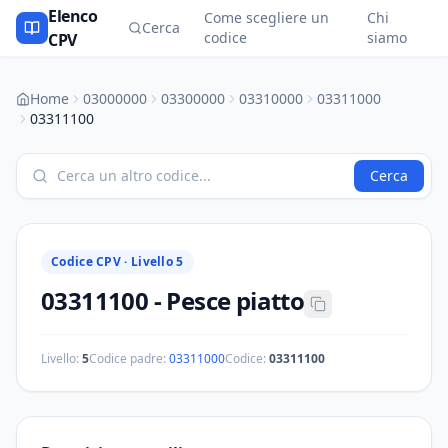
Elenco
Come scegliere un
Chi
Cerca
codice
siamo
CPV
Home
03000000
03300000
03310000
03311000
03311100
Cerca
Codice CPV ·
Livello 5
03311100
-
Pesce piatto
Livello:
5
Codice padre:
03311000
Codice:
03311100