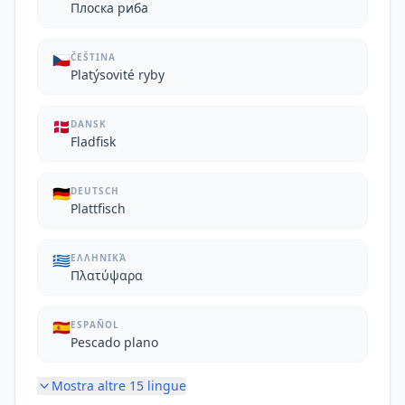
Плоска риба
🇨🇿
ČEŠTINA
Platýsovité ryby
🇩🇰
DANSK
Fladfisk
🇩🇪
DEUTSCH
Plattfisch
🇬🇷
ΕΛΛΗΝΙΚΆ
Πλατύψαρα
🇪🇸
ESPAÑOL
Pescado plano
Mostra altre
15
lingue