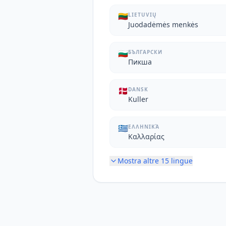
🇱🇹
LIETUVIŲ
Juodadėmės menkės
🇧🇬
БЪЛГАРСКИ
Пикша
🇩🇰
DANSK
Kuller
🇬🇷
ΕΛΛΗΝΙΚΆ
Καλλαρίας
Mostra altre
15
lingue