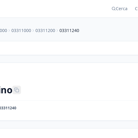
Cerca
C
000
03311000
03311200
03311240
ino
03311240