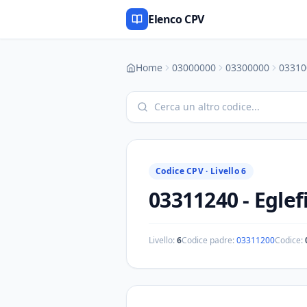
Elenco CPV
Home
03000000
03300000
03310
Codice CPV ·
Livello 6
03311240
-
Eglef
Livello:
6
Codice padre:
03311200
Codice: