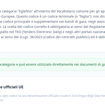
a categoria "Eglefino" all'interno del Vocabolario comune per gli app
ne Europea. Questo codice è un codice terminale (o "foglia"): non d
e codice principale o supplementare nei bandi di gara, negli avvisi
. La scelta del codice corretto è obbligatoria ai sensi del Regolame
ppalto nel TED (Tenders Electronic Daily) e negli altri portali nazion
e ai sensi del D.Lgs. 36/2023 (Codice dei contratti pubblici) ed è obbl
ocategorie e può essere utilizzato direttamente nei documenti di g
 ufficiali UE
: ogni codice ha una denominazione ufficiale in tutte e 24 le lingue degli Stati m
TED.