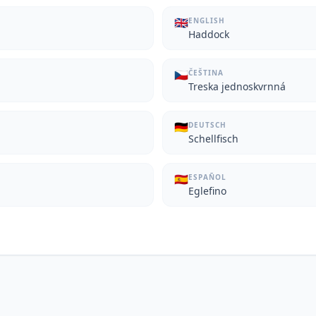
🇬🇧
ENGLISH
Haddock
🇨🇿
ČEŠTINA
Treska jednoskvrnná
🇩🇪
DEUTSCH
Schellfisch
🇪🇸
ESPAÑOL
Eglefino