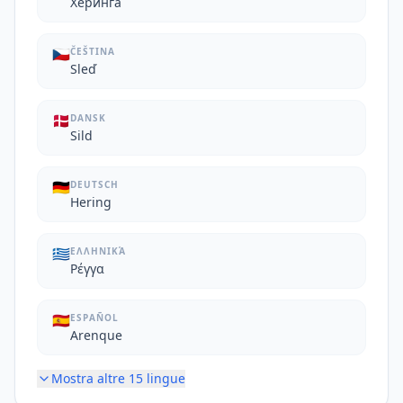
Херинга
🇨🇿
ČEŠTINA
Sleď
🇩🇰
DANSK
Sild
🇩🇪
DEUTSCH
Hering
🇬🇷
ΕΛΛΗΝΙΚΆ
Ρέγγα
🇪🇸
ESPAÑOL
Arenque
Mostra altre
15
lingue