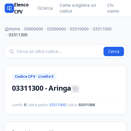
Elenco
Come scegliere un
Chi
Cerca
codice
siamo
CPV
Home
03000000
03300000
03310000
03311000
03311300
Cerca
Codice CPV ·
Livello 5
03311300
-
Aringa
Livello:
5
Codice padre:
03311000
Codice:
03311300