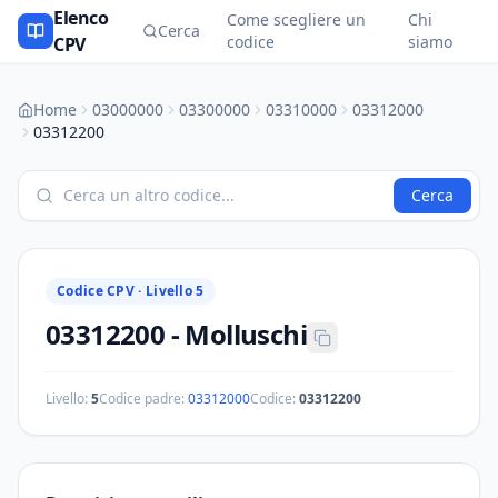
Elenco
Come scegliere un
Chi
Cerca
codice
siamo
CPV
Home
03000000
03300000
03310000
03312000
03312200
Cerca
Codice CPV ·
Livello 5
03312200
-
Molluschi
Livello:
5
Codice padre:
03312000
Codice:
03312200