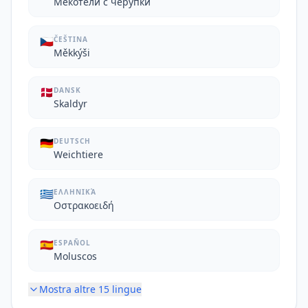
Мекотели с черупки
🇨🇿
ČEŠTINA
Měkkýši
🇩🇰
DANSK
Skaldyr
🇩🇪
DEUTSCH
Weichtiere
🇬🇷
ΕΛΛΗΝΙΚΆ
Οστρακοειδή
🇪🇸
ESPAÑOL
Moluscos
Mostra altre
15
lingue