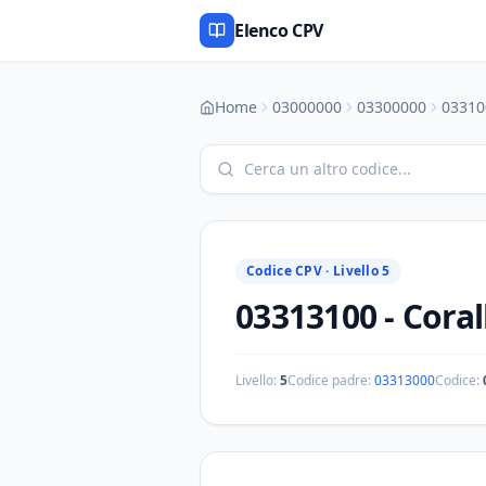
Elenco CPV
Home
03000000
03300000
03310
Codice CPV ·
Livello 5
03313100
-
Coral
Livello:
5
Codice padre:
03313000
Codice: