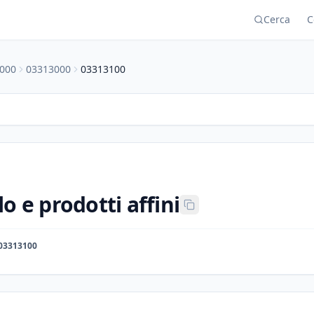
Cerca
C
000
03313000
03313100
lo e prodotti affini
03313100