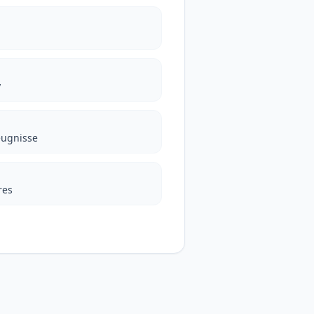
y
eugnisse
res