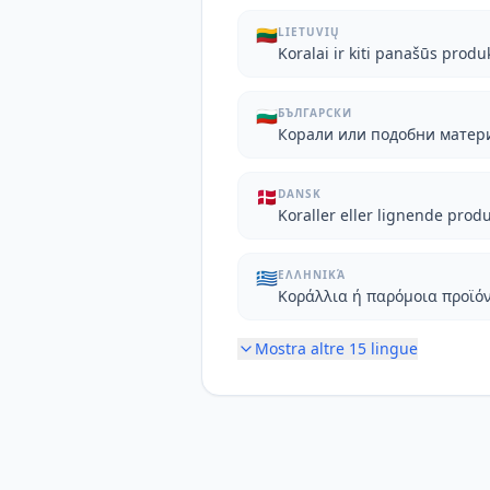
🇱🇹
LIETUVIŲ
Koralai ir kiti panašūs produ
🇧🇬
БЪЛГАРСКИ
Корали или подобни матер
🇩🇰
DANSK
Koraller eller lignende prod
🇬🇷
ΕΛΛΗΝΙΚΆ
Κοράλλια ή παρόμοια προϊό
Mostra altre
15
lingue