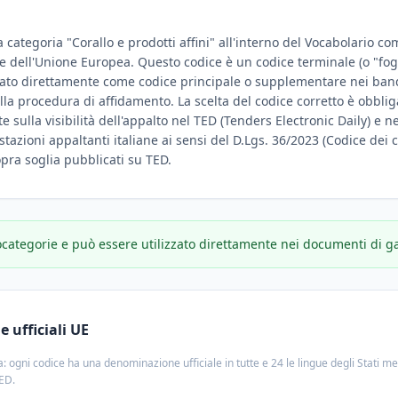
a categoria "Corallo e prodotti affini" all'interno del Vocabolario co
iale dell'Unione Europea. Questo codice è un codice terminale (o "fog
zato direttamente come codice principale o supplementare nei bandi
ella procedura di affidamento. La scelta del codice corretto è obbl
 sulla visibilità dell'appalto nel TED (Tenders Electronic Daily) e negl
stazioni appaltanti italiane ai sensi del D.Lgs. 36/2023 (Codice dei c
sopra soglia pubblicati su TED.
ocategorie e può essere utilizzato direttamente nei documenti di g
 ufficiali UE
: ogni codice ha una denominazione ufficiale in tutte e 24 le lingue degli Stati m
TED.