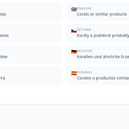
🇬🇧
ENGLISH
ktai
Corals or similar products
🇨🇿
ČEŠTINA
иали
Korály a podobné produkt
🇩🇪
DEUTSCH
ukter
Korallen und ähnliche Erz
🇪🇸
ESPAÑOL
ντα
Corales o productos simila