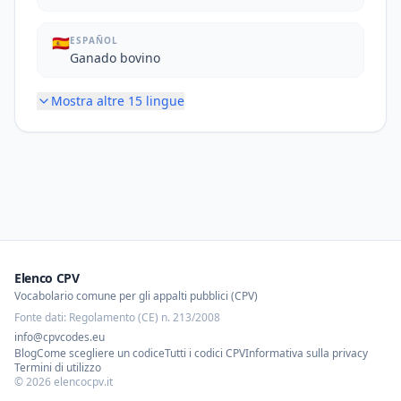
🇪🇸
ESPAÑOL
Ganado bovino
Mostra altre
15
lingue
Elenco CPV
Vocabolario comune per gli appalti pubblici (CPV)
Fonte dati: Regolamento (CE) n. 213/2008
info@cpvcodes.eu
Blog
Come scegliere un codice
Tutti i codici CPV
Informativa sulla privacy
Termini di utilizzo
©
2026
elencocpv.it