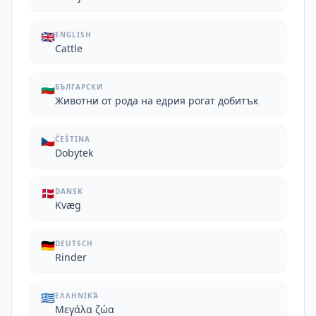
🇬🇧
ENGLISH
Cattle
🇧🇬
БЪЛГАРСКИ
Животни от рода на едрия рогат добитък
🇨🇿
ČEŠTINA
Dobytek
🇩🇰
DANSK
Kvæg
🇩🇪
DEUTSCH
Rinder
🇬🇷
ΕΛΛΗΝΙΚΆ
Μεγάλα ζώα