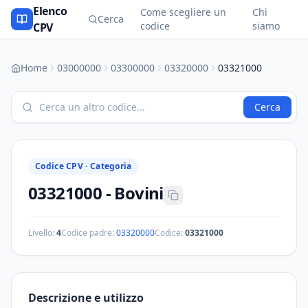
Elenco
Come scegliere un
Chi
Cerca
codice
siamo
CPV
Home
03000000
03300000
03320000
03321000
Cerca
Codice CPV ·
Categoria
03321000
-
Bovini
Livello:
4
Codice padre:
03320000
Codice:
03321000
Descrizione e utilizzo