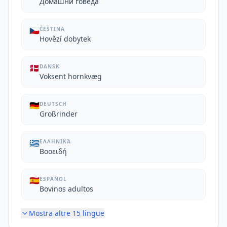
Домашни говеда
🇨🇿
ČEŠTINA
Hovězí dobytek
🇩🇰
DANSK
Voksent hornkvæg
🇩🇪
DEUTSCH
Großrinder
🇬🇷
ΕΛΛΗΝΙΚΆ
Βοοειδή
🇪🇸
ESPAÑOL
Bovinos adultos
Mostra altre
15
lingue