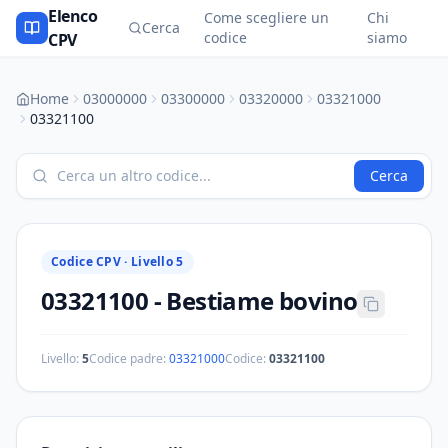
Elenco
Come scegliere un
Chi
Cerca
codice
siamo
CPV
Home
03000000
03300000
03320000
03321000
03321100
Cerca
Codice CPV ·
Livello 5
03321100
-
Bestiame bovino
Livello:
5
Codice padre:
03321000
Codice:
03321100