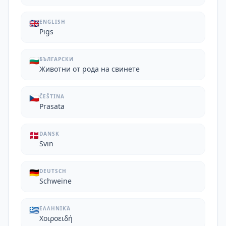
🇬🇧
ENGLISH
Pigs
🇧🇬
БЪЛГАРСКИ
Животни от рода на свинете
🇨🇿
ČEŠTINA
Prasata
🇩🇰
DANSK
Svin
🇩🇪
DEUTSCH
Schweine
🇬🇷
ΕΛΛΗΝΙΚΆ
Χοιροειδή