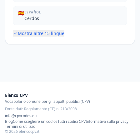
🇪🇸
ESPAÑOL
Cerdos
Mostra altre
15
lingue
Elenco CPV
Vocabolario comune per gli appalti pubblici (CPV)
Fonte dati: Regolamento (CE) n. 213/2008
info@cpvcodes.eu
Blog
Come scegliere un codice
Tutti i codici CPV
Informativa sulla privacy
Termini di utilizzo
©
2026
elencocpv.it