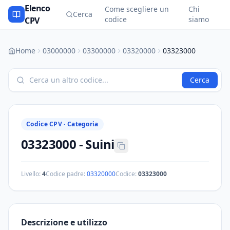
Elenco
Come scegliere un
Chi
Cerca
codice
siamo
CPV
Home
03000000
03300000
03320000
03323000
Cerca
Codice CPV ·
Categoria
03323000
-
Suini
Livello:
4
Codice padre:
03320000
Codice:
03323000
Descrizione e utilizzo