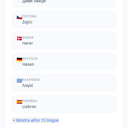
Диви зайци
🇨🇿
ČEŠTINA
Zajíci
🇩🇰
DANSK
Harer
🇩🇪
DEUTSCH
Hasen
🇬🇷
ΕΛΛΗΝΙΚΆ
Λαγοί
🇪🇸
ESPAÑOL
Liebres
Mostra altre
15
lingue