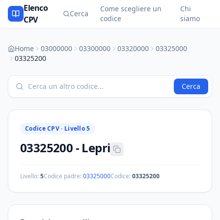
Elenco
Come scegliere un
Chi
Cerca
codice
siamo
CPV
Home
03000000
03300000
03320000
03325000
03325200
Cerca
Codice CPV ·
Livello 5
03325200
-
Lepri
Livello:
5
Codice padre:
03325000
Codice:
03325200