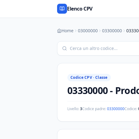
Elenco CPV
Home
03000000
03300000
03330
Codice CPV ·
Classe
03330000
-
Prodo
Livello:
3
Codice padre:
03300000
Codice: