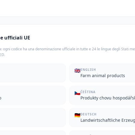
 ufficiali UE
: ogni codice ha una denominazione ufficiale in tutte e 24 le lingue degli Stati m
TED.
🇬🇧
ENGLISH
Farm animal products
🇨🇿
ČEŠTINA
о
Produkty chovu hospodářsk
🇩🇪
DEUTSCH
Landwirtschaftliche Erzeu