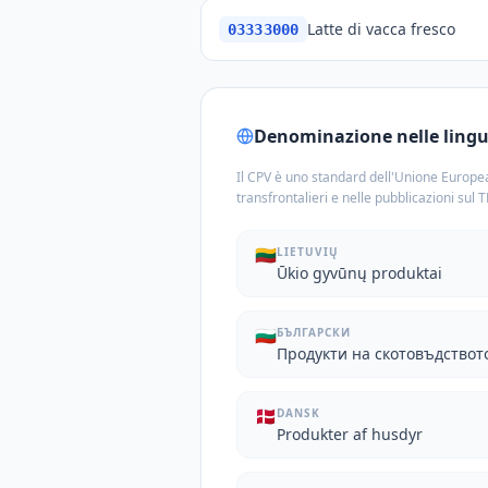
Latte di vacca fresco
03333000
Denominazione nelle lingue
Il CPV è uno standard dell'Unione Europea
transfrontalieri e nelle pubblicazioni sul 
🇱🇹
LIETUVIŲ
Ūkio gyvūnų produktai
🇧🇬
БЪЛГАРСКИ
Продукти на скотовъдствот
🇩🇰
DANSK
Produkter af husdyr