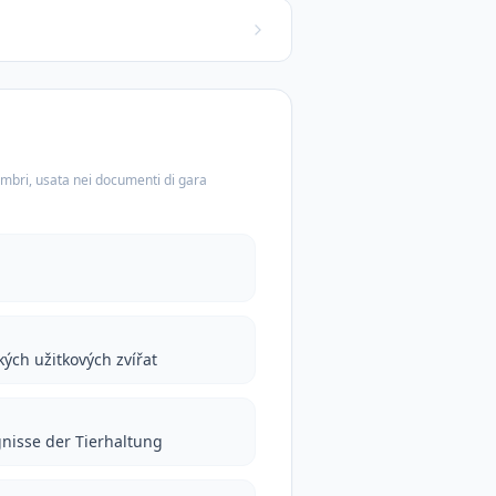
embri, usata nei documenti di gara
ých užitkových zvířat
gnisse der Tierhaltung