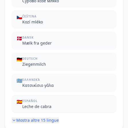
Сурово козе мляко
🇨🇿
ČEŠTINA
Kozí mléko
🇩🇰
DANSK
Mælk fra geder
🇩🇪
DEUTSCH
Ziegenmilch
🇬🇷
ΕΛΛΗΝΙΚΆ
Κατσικίσιο γάλα
🇪🇸
ESPAÑOL
Leche de cabra
Mostra altre
15
lingue