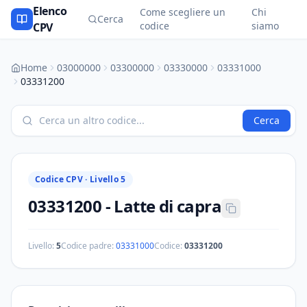
Elenco
Come scegliere un
Chi
Cerca
codice
siamo
CPV
Home
03000000
03300000
03330000
03331000
03331200
Cerca
Codice CPV ·
Livello 5
03331200
-
Latte di capra
Livello:
5
Codice padre:
03331000
Codice:
03331200