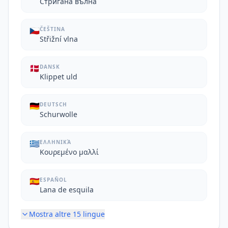
Стригана вълна
🇨🇿
ČEŠTINA
Střižní vlna
🇩🇰
DANSK
Klippet uld
🇩🇪
DEUTSCH
Schurwolle
🇬🇷
ΕΛΛΗΝΙΚΆ
Κουρεμένο μαλλί
🇪🇸
ESPAÑOL
Lana de esquila
Mostra altre
15
lingue