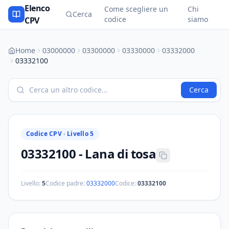
Elenco
Come scegliere un
Chi
Cerca
codice
siamo
CPV
Home
03000000
03300000
03330000
03332000
03332100
Cerca
Codice CPV ·
Livello 5
03332100
-
Lana di tosa
Livello:
5
Codice padre:
03332000
Codice:
03332100