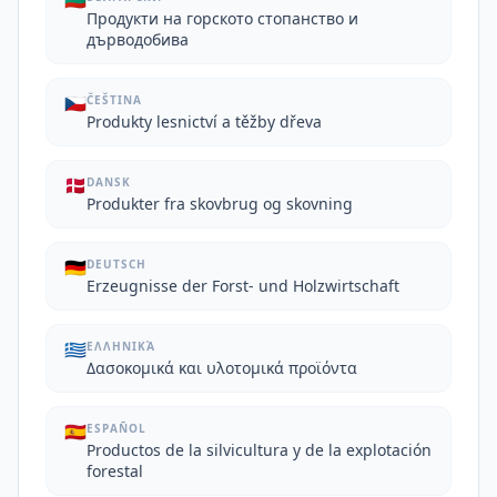
🇧🇬
Продукти на горското стопанство и
дърводобива
🇨🇿
ČEŠTINA
Produkty lesnictví a těžby dřeva
🇩🇰
DANSK
Produkter fra skovbrug og skovning
🇩🇪
DEUTSCH
Erzeugnisse der Forst- und Holzwirtschaft
🇬🇷
ΕΛΛΗΝΙΚΆ
Δασοκομικά και υλοτομικά προϊόντα
🇪🇸
ESPAÑOL
Productos de la silvicultura y de la explotación
forestal