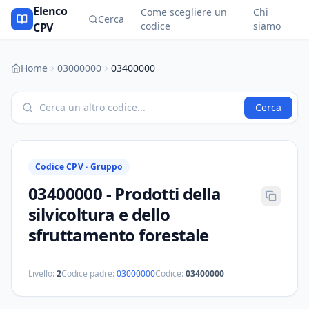
Elenco
Come scegliere un
Chi
Cerca
codice
siamo
CPV
Home
03000000
03400000
Cerca
Codice CPV ·
Gruppo
03400000
-
Prodotti della
silvicoltura e dello
sfruttamento forestale
Livello:
2
Codice padre:
03000000
Codice:
03400000