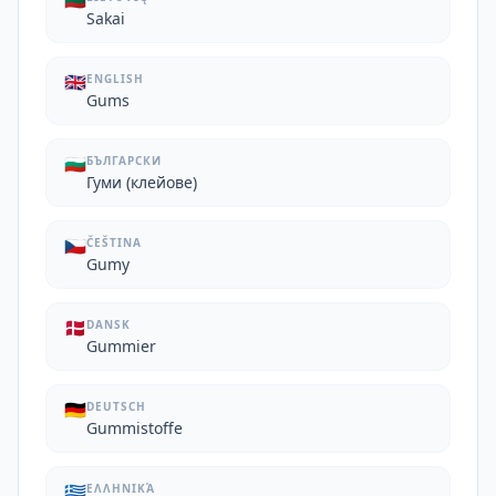
🇱🇹
Sakai
🇬🇧
ENGLISH
Gums
🇧🇬
БЪЛГАРСКИ
Гуми (клейове)
🇨🇿
ČEŠTINA
Gumy
🇩🇰
DANSK
Gummier
🇩🇪
DEUTSCH
Gummistoffe
🇬🇷
ΕΛΛΗΝΙΚΆ