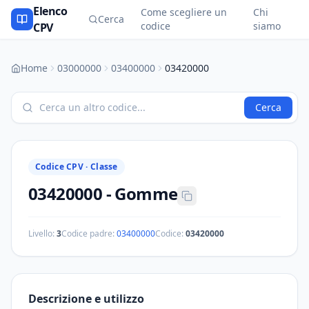
Elenco
Come scegliere un
Chi
Cerca
codice
siamo
CPV
Home
03000000
03400000
03420000
Cerca
Codice CPV ·
Classe
03420000
-
Gomme
Livello:
3
Codice padre:
03400000
Codice:
03420000
Descrizione e utilizzo