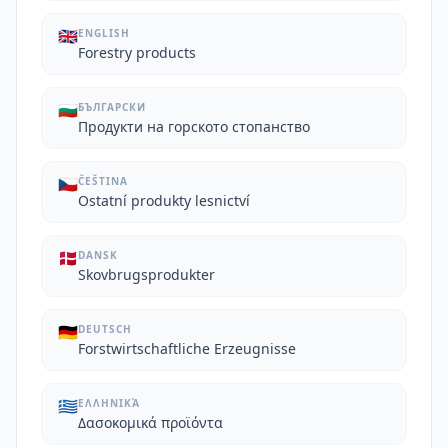
🇬🇧
ENGLISH
Forestry products
🇧🇬
БЪЛГАРСКИ
Продукти на горското стопанство
🇨🇿
ČEŠTINA
Ostatní produkty lesnictví
🇩🇰
DANSK
Skovbrugsprodukter
🇩🇪
DEUTSCH
Forstwirtschaftliche Erzeugnisse
🇬🇷
ΕΛΛΗΝΙΚΆ
Δασοκομικά προϊόντα