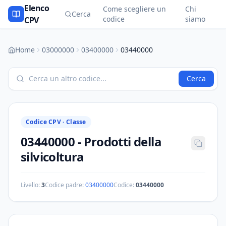
Elenco
Come scegliere un
Chi
Cerca
codice
siamo
CPV
Home
03000000
03400000
03440000
Cerca
Codice CPV ·
Classe
03440000
-
Prodotti della
silvicoltura
Livello:
3
Codice padre:
03400000
Codice:
03440000