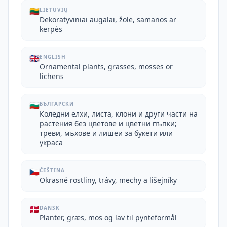
🇱🇹
LIETUVIŲ
Dekoratyviniai augalai, žolė, samanos ar
kerpės
🇬🇧
ENGLISH
Ornamental plants, grasses, mosses or
lichens
🇧🇬
БЪЛГАРСКИ
Коледни елхи, листа, клони и други части на
растения без цветове и цветни пъпки;
треви, мъхове и лишеи за букети или
украса
🇨🇿
ČEŠTINA
Okrasné rostliny, trávy, mechy a lišejníky
🇩🇰
DANSK
Planter, græs, mos og lav til pynteformål