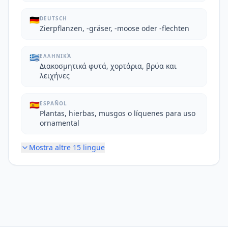
🇩🇪
DEUTSCH
Zierpflanzen, -gräser, -moose oder -flechten
🇬🇷
ΕΛΛΗΝΙΚΆ
Διακοσμητικά φυτά, χορτάρια, βρύα και
λειχήνες
🇪🇸
ESPAÑOL
Plantas, hierbas, musgos o líquenes para uso
ornamental
Mostra altre
15
lingue