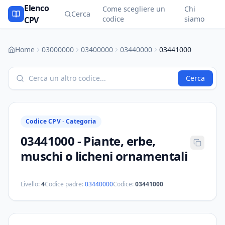
Elenco
Come scegliere un
Chi
Cerca
codice
siamo
CPV
Home
03000000
03400000
03440000
03441000
Cerca
Codice CPV ·
Categoria
03441000
-
Piante, erbe,
muschi o licheni ornamentali
Livello:
4
Codice padre:
03440000
Codice:
03441000