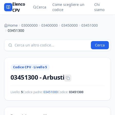
Elenco
Come scegliere un
Chi
Cerca
codice
siamo
CPV
Home
03000000
03400000
03450000
03451000
03451300
Cerca
Codice CPV ·
Livello 5
03451300
-
Arbusti
Livello:
5
Codice padre:
03451000
Codice:
03451300