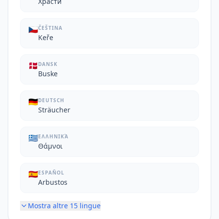
Храсти
🇨🇿
ČEŠTINA
Keře
🇩🇰
DANSK
Buske
🇩🇪
DEUTSCH
Sträucher
🇬🇷
ΕΛΛΗΝΙΚΆ
Θάμνοι
🇪🇸
ESPAÑOL
Arbustos
Mostra altre
15
lingue