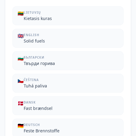
🇱🇹
LIETUVIŲ
Kietasis kuras
🇬🇧
ENGLISH
Solid fuels
🇧🇬
БЪЛГАРСКИ
Твърди горива
🇨🇿
ČEŠTINA
Tuhá paliva
🇩🇰
DANSK
Fast brændsel
🇩🇪
DEUTSCH
Feste Brennstoffe