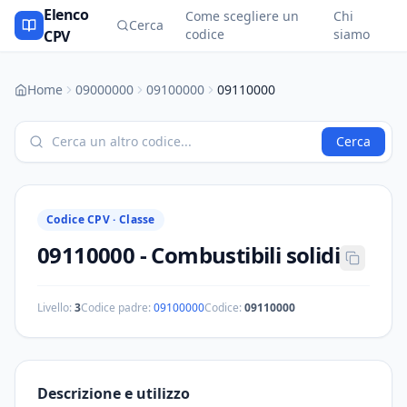
Elenco
Come scegliere un
Chi
Cerca
codice
siamo
CPV
Home
09000000
09100000
09110000
Cerca
Codice CPV ·
Classe
09110000
-
Combustibili solidi
Livello:
3
Codice padre:
09100000
Codice:
09110000
Descrizione e utilizzo