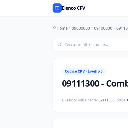
Elenco CPV
Home
09000000
09100000
09110
Codice CPV ·
Livello 5
09111300
-
Combu
Livello:
5
Codice padre:
09111000
Codice: