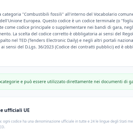
a categoria "Combustibili fossili" all'interno del Vocabolario comune 
e dell'Unione Europea. Questo codice è un codice terminale (o "fogli
te come codice principale o supplementare nei bandi di gara, negli
amento. La scelta del codice corretto è obbligatoria ai sensi del Reg
ppalto nel TED (Tenders Electronic Daily) e negli altri portali nazion
e ai sensi del D.Lgs. 36/2023 (Codice dei contratti pubblici) ed è obbl
ocategorie e può essere utilizzato direttamente nei documenti di g
 ufficiali UE
: ogni codice ha una denominazione ufficiale in tutte e 24 le lingue degli Stati m
TED.