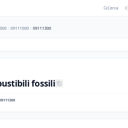
Cerca
C
000
09111000
09111300
stibili fossili
09111300