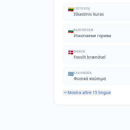
🇱🇹
LIETUVIŲ
Iškastinis kuras
🇧🇬
БЪЛГАРСКИ
Изкопаеми горива
🇩🇰
DANSK
Fossilt brændsel
🇬🇷
ΕΛΛΗΝΙΚΆ
Φυσικά καύσιμα
Mostra altre
15
lingue