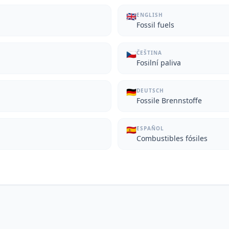
🇬🇧
ENGLISH
Fossil fuels
🇨🇿
ČEŠTINA
Fosilní paliva
🇩🇪
DEUTSCH
Fossile Brennstoffe
🇪🇸
ESPAÑOL
Combustibles fósiles