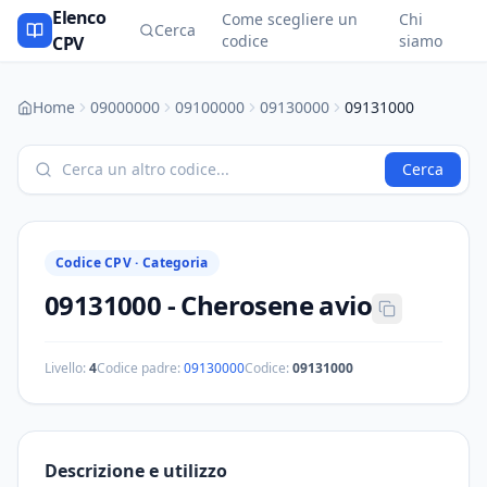
Elenco
Come scegliere un
Chi
Cerca
codice
siamo
CPV
Home
09000000
09100000
09130000
09131000
Cerca
Codice CPV ·
Categoria
09131000
-
Cherosene avio
Livello:
4
Codice padre:
09130000
Codice:
09131000
Descrizione e utilizzo