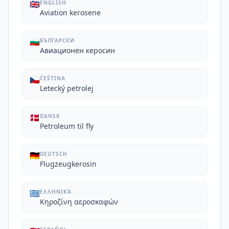
🇬🇧
ENGLISH
Aviation kerosene
🇧🇬
БЪЛГАРСКИ
Авиационен керосин
🇨🇿
ČEŠTINA
Letecký petrolej
🇩🇰
DANSK
Petroleum til fly
🇩🇪
DEUTSCH
Flugzeugkerosin
🇬🇷
ΕΛΛΗΝΙΚΆ
Κηροζίνη αεροσκαφών