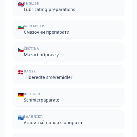
🇬🇧
ENGLISH
Lubricating preparations
🇧🇬
БЪЛГАРСКИ
Смазочни препарати
🇨🇿
ČEŠTINA
Mazací přípravky
🇩🇰
DANSK
Tilberedte smøremidler
🇩🇪
DEUTSCH
Schmierpäparate
🇬🇷
ΕΛΛΗΝΙΚΆ
Λιπαντικά παρασκευάσματα