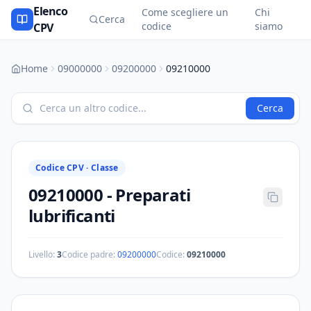
Elenco
Come scegliere un
Chi
Cerca
codice
siamo
CPV
Home
09000000
09200000
09210000
Cerca
Codice CPV ·
Classe
09210000
-
Preparati
lubrificanti
Livello:
3
Codice padre:
09200000
Codice:
09210000