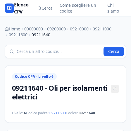
Elenco
Come scegliere un
Chi
Cerca
codice
siamo
CPV
Home
09000000
09200000
09210000
09211000
09211600
09211640
Cerca
Codice CPV ·
Livello 6
09211640
-
Oli per isolamenti
elettrici
Livello:
6
Codice padre:
09211600
Codice:
09211640