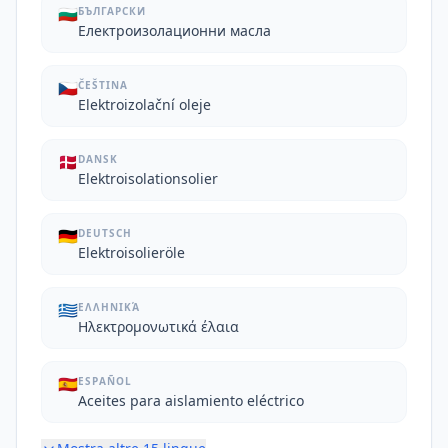
🇧🇬
БЪЛГАРСКИ
Електроизолационни масла
🇨🇿
ČEŠTINA
Elektroizolační oleje
🇩🇰
DANSK
Elektroisolationsolier
🇩🇪
DEUTSCH
Elektroisolieröle
🇬🇷
ΕΛΛΗΝΙΚΆ
Ηλεκτρομονωτικά έλαια
🇪🇸
ESPAÑOL
Aceites para aislamiento eléctrico