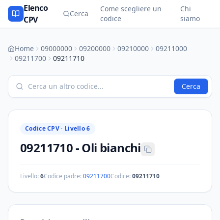
Elenco
Come scegliere un
Chi
Cerca
codice
siamo
CPV
Home
09000000
09200000
09210000
09211000
09211700
09211710
Cerca
Codice CPV ·
Livello 6
09211710
-
Oli bianchi
Livello:
6
Codice padre:
09211700
Codice:
09211710