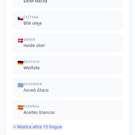
Бели масла
🇨🇿
ČEŠTINA
Bílé oleje
🇩🇰
DANSK
Hvide olier
🇩🇪
DEUTSCH
Weißöle
🇬🇷
ΕΛΛΗΝΙΚΆ
Λευκά έλαια
🇪🇸
ESPAÑOL
Aceites blancos
Mostra altre
15
lingue