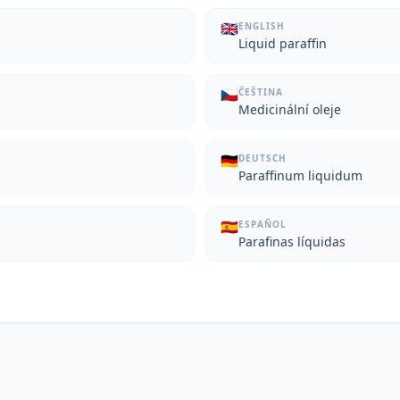
🇬🇧
ENGLISH
Liquid paraffin
🇨🇿
ČEŠTINA
Medicinální oleje
🇩🇪
DEUTSCH
Paraffinum liquidum
🇪🇸
ESPAÑOL
Parafinas líquidas