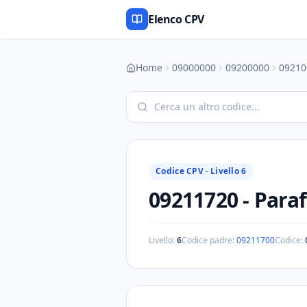
Elenco CPV
Home
09000000
09200000
09210
Codice CPV ·
Livello 6
09211720
-
Paraf
Livello:
6
Codice padre:
09211700
Codice: