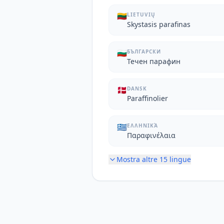
🇱🇹
LIETUVIŲ
Skystasis parafinas
🇧🇬
БЪЛГАРСКИ
Течен парафин
🇩🇰
DANSK
Paraffinolier
🇬🇷
ΕΛΛΗΝΙΚΆ
Παραφινέλαια
Mostra altre
15
lingue