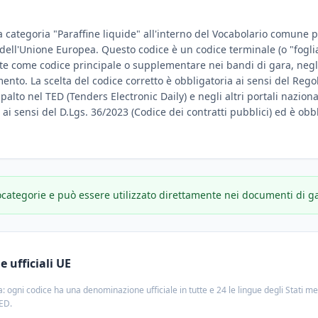
a categoria "Paraffine liquide" all'interno del Vocabolario comune per
e dell'Unione Europea. Questo codice è un codice terminale (o "fogli
te come codice principale o supplementare nei bandi di gara, negli
amento. La scelta del codice corretto è obbligatoria ai sensi del Reg
ppalto nel TED (Tenders Electronic Daily) e negli altri portali nazion
e ai sensi del D.Lgs. 36/2023 (Codice dei contratti pubblici) ed è obbl
ocategorie e può essere utilizzato direttamente nei documenti di g
 ufficiali UE
: ogni codice ha una denominazione ufficiale in tutte e 24 le lingue degli Stati m
TED.