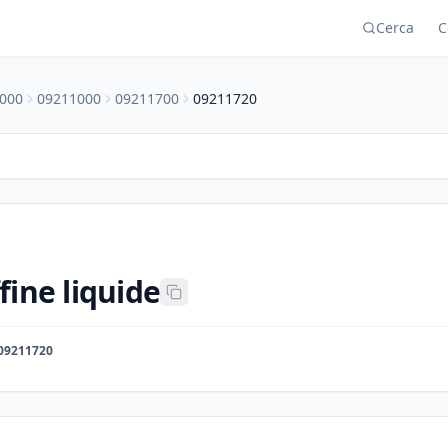
Cerca
C
000
09211000
09211700
09211720
fine liquide
09211720