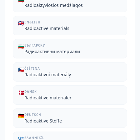
🇱🇹
Radioaktyviosios medžiagos
🇬🇧
ENGLISH
Radioactive materials
🇧🇬
БЪЛГАРСКИ
Радиоактивни материали
🇨🇿
ČEŠTINA
Radioaktivní materiály
🇩🇰
DANSK
Radioaktive materialer
🇩🇪
DEUTSCH
Radioaktive Stoffe
🇬🇷
ΕΛΛΗΝΙΚΆ