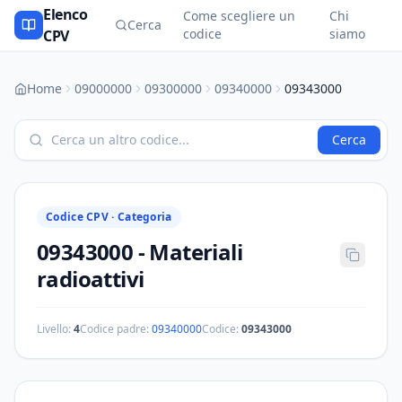
Elenco
Come scegliere un
Chi
Cerca
codice
siamo
CPV
Home
09000000
09300000
09340000
09343000
Cerca
Codice CPV ·
Categoria
09343000
-
Materiali
radioattivi
Livello:
4
Codice padre:
09340000
Codice:
09343000