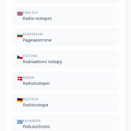
🇬🇧
ENGLISH
Radio-isotopes
🇧🇬
БЪЛГАРСКИ
Радиоизотопи
🇨🇿
ČEŠTINA
Radioaktivní isotopy
🇩🇰
DANSK
Radioisotoper
🇩🇪
DEUTSCH
Radioisotope
🇬🇷
ΕΛΛΗΝΙΚΆ
Ραδιοϊσότοπα