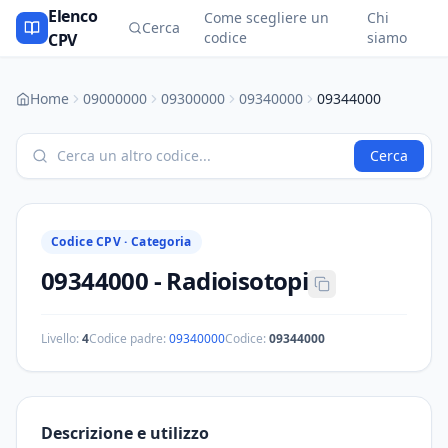
Elenco
Come scegliere un
Chi
Cerca
codice
siamo
CPV
Home
09000000
09300000
09340000
09344000
Cerca
Codice CPV ·
Categoria
09344000
-
Radioisotopi
Livello:
4
Codice padre:
09340000
Codice:
09344000
Descrizione e utilizzo