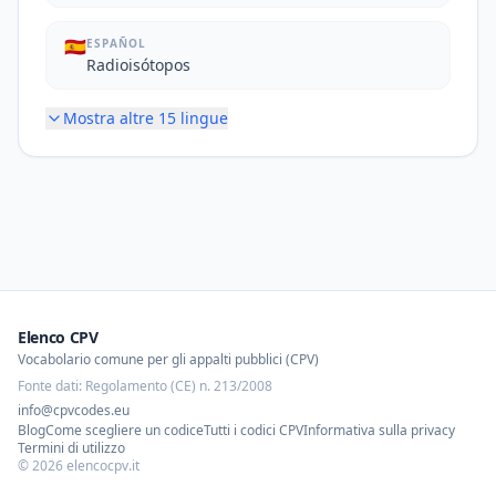
🇪🇸
ESPAÑOL
Radioisótopos
Mostra altre
15
lingue
Elenco CPV
Vocabolario comune per gli appalti pubblici (CPV)
Fonte dati: Regolamento (CE) n. 213/2008
info@cpvcodes.eu
Blog
Come scegliere un codice
Tutti i codici CPV
Informativa sulla privacy
Termini di utilizzo
©
2026
elencocpv.it