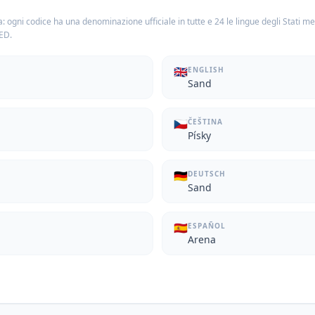
: ogni codice ha una denominazione ufficiale in tutte e 24 le lingue degli Stati m
TED.
🇬🇧
ENGLISH
Sand
🇨🇿
ČEŠTINA
Písky
🇩🇪
DEUTSCH
Sand
🇪🇸
ESPAÑOL
Arena