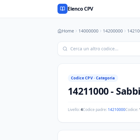
Elenco CPV
Home
14000000
14200000
14210
Codice CPV ·
Categoria
14211000
-
Sabb
Livello:
4
Codice padre:
14210000
Codice: