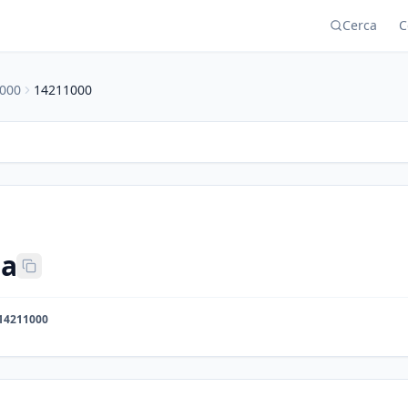
Cerca
C
000
14211000
ia
14211000