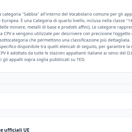
a categoria "Sabbia" all'interno del Vocabolario comune per gli appal
ne Europea. È una Categoria di quarto livello, inclusa nella classe "1
delle miniere, metalli di base e prodotti affini). Le categorie rappre
ura CPV e vengono utilizzate per descrivere con precisione l'oggetto
sottocategoria che permettono una classificazione più dettagliata.
ù specifico disponibile tra quelli elencati di seguito, per garantire 
PV è adottato da tutte le stazioni appaltanti italiane ai sensi del D.
ti gli appalti sopra soglia pubblicati su TED.
 ufficiali UE