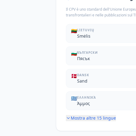
Il CPV è uno standard dell'Unione Europea
transfrontalieri e nelle pubblicazioni sul 
🇱🇹
LIETUVIŲ
Smėlis
🇧🇬
БЪЛГАРСКИ
Пясък
🇩🇰
DANSK
Sand
🇬🇷
ΕΛΛΗΝΙΚΆ
Άμμος
Mostra altre
15
lingue