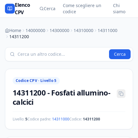
Elenco
Come scegliere un
Chi
Cerca
codice
siamo
CPV
Home
14000000
14300000
14310000
14311000
14311200
Cerca
Codice CPV ·
Livello 5
14311200
-
Fosfati allumino-
calcici
Livello:
5
Codice padre:
14311000
Codice:
14311200