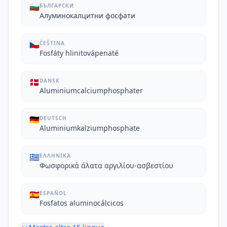
🇧🇬
БЪЛГАРСКИ
Алуминокалцитни фосфати
🇨🇿
ČEŠTINA
Fosfáty hlinitovápenaté
🇩🇰
DANSK
Aluminiumcalciumphosphater
🇩🇪
DEUTSCH
Aluminiumkalziumphosphate
🇬🇷
ΕΛΛΗΝΙΚΆ
Φωσφορικά άλατα αργιλίου-ασβεστίου
🇪🇸
ESPAÑOL
Fosfatos aluminocálcicos