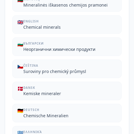
🇱🇹
Mineralinės iškasenos chemijos pramonei
🇬🇧
ENGLISH
Chemical minerals
🇧🇬
БЪЛГАРСКИ
Неорганични химически продукти
🇨🇿
ČEŠTINA
Suroviny pro chemický průmysl
🇩🇰
DANSK
Kemiske mineraler
🇩🇪
DEUTSCH
Chemische Mineralien
🇬🇷
ΕΛΛΗΝΙΚΆ