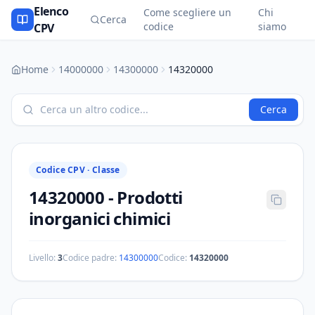
Elenco
Come scegliere un
Chi
Cerca
codice
siamo
CPV
Home
14000000
14300000
14320000
Cerca
Codice CPV ·
Classe
14320000
-
Prodotti
inorganici chimici
Livello:
3
Codice padre:
14300000
Codice:
14320000